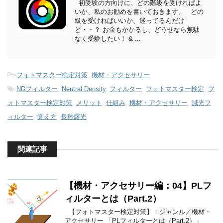
初受験の方向けに、どの階級を受ければよ
いか、私のお勧めを書いておきます。 どの
級を受ければいいか、迷ってるんだけ
ど・・？ お金もかかるし、どうせなら無駄
なく受験したい！ & ...
-
フォトマスター検定対策
,
機材・アクセサリー
-
NDフィルター
,
Neutral Density
,
フィルター
,
フォトマスター検定
,
フ
ォトマスター検定対策
,
メリット
,
仕組み
,
機材・アクセサリー
,
減光フ
ィルター
,
覚え方
,
長秒露光
関連記事
【機材・アクセサリー編：04】PLフ
ィルターとは（Part.2）
【フォトマスター検定対策】：ジャンル／機材・
アクセサリー 「PLフィルターとは（Part.2）」