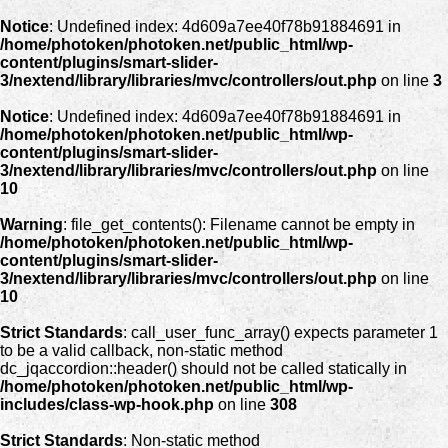
Notice
: Undefined index: 4d609a7ee40f78b91884691 in
/home/photoken/photoken.net/public_html/wp-
content/plugins/smart-slider-
3/nextend/library/libraries/mvc/controllers/out.php
on line
3
Notice
: Undefined index: 4d609a7ee40f78b91884691 in
/home/photoken/photoken.net/public_html/wp-
content/plugins/smart-slider-
3/nextend/library/libraries/mvc/controllers/out.php
on line
10
Warning
: file_get_contents(): Filename cannot be empty in
/home/photoken/photoken.net/public_html/wp-
content/plugins/smart-slider-
3/nextend/library/libraries/mvc/controllers/out.php
on line
10
Strict Standards
: call_user_func_array() expects parameter 1
to be a valid callback, non-static method
dc_jqaccordion::header() should not be called statically in
/home/photoken/photoken.net/public_html/wp-
includes/class-wp-hook.php
on line
308
Strict Standards
: Non-static method