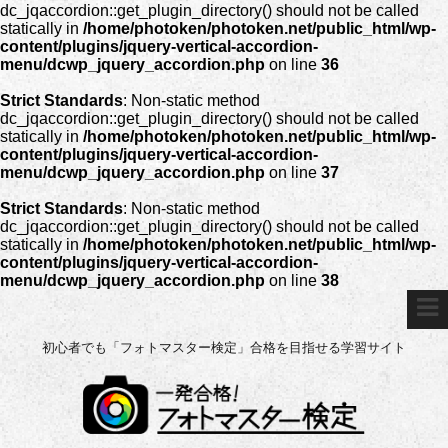
dc_jqaccordion::get_plugin_directory() should not be called
statically in
/home/photoken/photoken.net/public_html/wp-
content/plugins/jquery-vertical-accordion-
menu/dcwp_jquery_accordion.php
on line
36
Strict Standards
: Non-static method
dc_jqaccordion::get_plugin_directory() should not be called
statically in
/home/photoken/photoken.net/public_html/wp-
content/plugins/jquery-vertical-accordion-
menu/dcwp_jquery_accordion.php
on line
37
Strict Standards
: Non-static method
dc_jqaccordion::get_plugin_directory() should not be called
statically in
/home/photoken/photoken.net/public_html/wp-
content/plugins/jquery-vertical-accordion-
menu/dcwp_jquery_accordion.php
on line
38
初心者でも「フォトマスター検定」合格を目指せる学習サイト