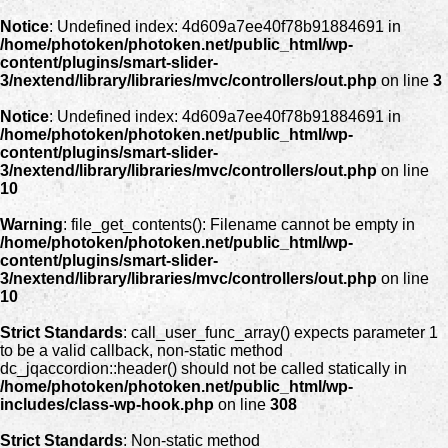
Notice
: Undefined index: 4d609a7ee40f78b91884691 in
/home/photoken/photoken.net/public_html/wp-
content/plugins/smart-slider-
3/nextend/library/libraries/mvc/controllers/out.php
on line
3
Notice
: Undefined index: 4d609a7ee40f78b91884691 in
/home/photoken/photoken.net/public_html/wp-
content/plugins/smart-slider-
3/nextend/library/libraries/mvc/controllers/out.php
on line
10
Warning
: file_get_contents(): Filename cannot be empty in
/home/photoken/photoken.net/public_html/wp-
content/plugins/smart-slider-
3/nextend/library/libraries/mvc/controllers/out.php
on line
10
Strict Standards
: call_user_func_array() expects parameter 1
to be a valid callback, non-static method
dc_jqaccordion::header() should not be called statically in
/home/photoken/photoken.net/public_html/wp-
includes/class-wp-hook.php
on line
308
Strict Standards
: Non-static method