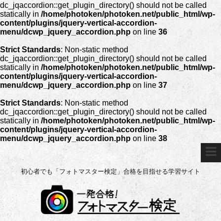
dc_jqaccordion::get_plugin_directory() should not be called
statically in
/home/photoken/photoken.net/public_html/wp-
content/plugins/jquery-vertical-accordion-
menu/dcwp_jquery_accordion.php
on line
36
Strict Standards
: Non-static method
dc_jqaccordion::get_plugin_directory() should not be called
statically in
/home/photoken/photoken.net/public_html/wp-
content/plugins/jquery-vertical-accordion-
menu/dcwp_jquery_accordion.php
on line
37
Strict Standards
: Non-static method
dc_jqaccordion::get_plugin_directory() should not be called
statically in
/home/photoken/photoken.net/public_html/wp-
content/plugins/jquery-vertical-accordion-
menu/dcwp_jquery_accordion.php
on line
38
初心者でも「フォトマスター検定」合格を目指せる学習サイト