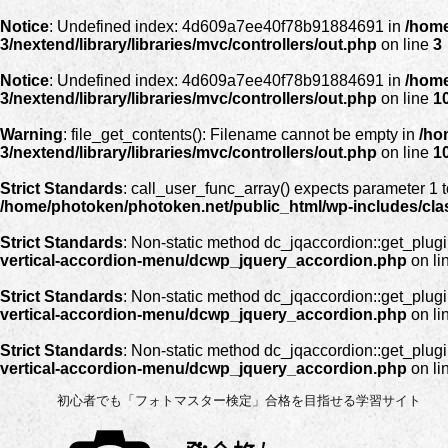
Notice
: Undefined index: 4d609a7ee40f78b91884691 in
/home
3/nextend/library/libraries/mvc/controllers/out.php
on line
3
Notice
: Undefined index: 4d609a7ee40f78b91884691 in
/home
3/nextend/library/libraries/mvc/controllers/out.php
on line
1
Warning
: file_get_contents(): Filename cannot be empty in
/ho
3/nextend/library/libraries/mvc/controllers/out.php
on line
1
Strict Standards
: call_user_func_array() expects parameter 1 t
/home/photoken/photoken.net/public_html/wp-includes/cl
Strict Standards
: Non-static method dc_jqaccordion::get_plugin
vertical-accordion-menu/dcwp_jquery_accordion.php
on li
Strict Standards
: Non-static method dc_jqaccordion::get_plugin
vertical-accordion-menu/dcwp_jquery_accordion.php
on li
Strict Standards
: Non-static method dc_jqaccordion::get_plugin
vertical-accordion-menu/dcwp_jquery_accordion.php
on li
初心者でも「フォトマスター検定」合格を目指せる学習サイト