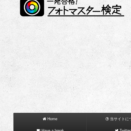
Home
当サイトに
Have a break
Twitter