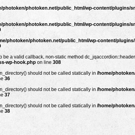
/photoken/photoken.net/public_html/wp-content/plugins/sm
/photoken/photoken.net/public_html/wp-content/plugins/sm
0
me/photoken/photoken.net/public_html/wp-content/plugins/s
0
o be a valid callback, non-static method dc_jqaccordion::header()
ass-wp-hook.php
on line
308
_directory() should not be called statically in
/home/photoken/
ne
36
_directory() should not be called statically in
/home/photoken/
ne
37
_directory() should not be called statically in
/home/photoken/
ne
38