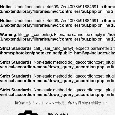
Notice
: Undefined index: 4d609a7ee40f78b91884691 in
/home
3/nextend/library/libraries/mvc/controllers/out.php
on line
3
Notice
: Undefined index: 4d609a7ee40f78b91884691 in
/home
3/nextend/library/libraries/mvc/controllers/out.php
on line
1
Warning
: file_get_contents(): Filename cannot be empty in
/ho
3/nextend/library/libraries/mvc/controllers/out.php
on line
1
Strict Standards
: call_user_func_array() expects parameter 1 t
/home/photoken/photoken.net/public_html/wp-includes/cl
Strict Standards
: Non-static method dc_jqaccordion::get_plugin
vertical-accordion-menu/dcwp_jquery_accordion.php
on li
Strict Standards
: Non-static method dc_jqaccordion::get_plugin
vertical-accordion-menu/dcwp_jquery_accordion.php
on li
Strict Standards
: Non-static method dc_jqaccordion::get_plugin
vertical-accordion-menu/dcwp_jquery_accordion.php
on li
初心者でも「フォトマスター検定」合格を目指せる学習サイト