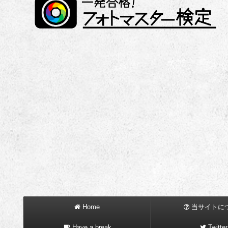
Home
当サイトに
Have a break
Twitter