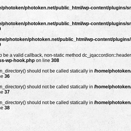
/photoken/photoken.net/public_html/wp-content/plugins/sm
/photoken/photoken.net/public_html/wp-content/plugins/sm
0
me/photoken/photoken.net/public_html/wp-content/plugins/s
0
o be a valid callback, non-static method dc_jqaccordion::header()
ass-wp-hook.php
on line
308
_directory() should not be called statically in
/home/photoken/
ne
36
_directory() should not be called statically in
/home/photoken/
ne
37
_directory() should not be called statically in
/home/photoken/
ne
38