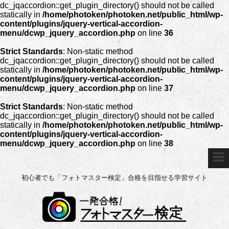
dc_jqaccordion::get_plugin_directory() should not be called
statically in
/home/photoken/photoken.net/public_html/wp-
content/plugins/jquery-vertical-accordion-
menu/dcwp_jquery_accordion.php
on line
36
Strict Standards
: Non-static method
dc_jqaccordion::get_plugin_directory() should not be called
statically in
/home/photoken/photoken.net/public_html/wp-
content/plugins/jquery-vertical-accordion-
menu/dcwp_jquery_accordion.php
on line
37
Strict Standards
: Non-static method
dc_jqaccordion::get_plugin_directory() should not be called
statically in
/home/photoken/photoken.net/public_html/wp-
content/plugins/jquery-vertical-accordion-
menu/dcwp_jquery_accordion.php
on line
38
初心者でも「フォトマスター検定」合格を目指せる学習サイト