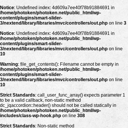
Notice
: Undefined index: 4d609a7ee40f78b91884691 in
/home/photoken/photoken.net/public_html/wp-
content/plugins/smart-slider-
3/nextend/library/libraries/mvc/controllers/out.php
on line
3
Notice
: Undefined index: 4d609a7ee40f78b91884691 in
/home/photoken/photoken.net/public_html/wp-
content/plugins/smart-slider-
3/nextend/library/libraries/mvc/controllers/out.php
on line
10
Warning
: file_get_contents(): Filename cannot be empty in
/home/photoken/photoken.net/public_html/wp-
content/plugins/smart-slider-
3/nextend/library/libraries/mvc/controllers/out.php
on line
10
Strict Standards
: call_user_func_array() expects parameter 1
to be a valid callback, non-static method
dc_jqaccordion::header() should not be called statically in
/home/photoken/photoken.net/public_html/wp-
includes/class-wp-hook.php
on line
308
Strict Standards
: Non-static method